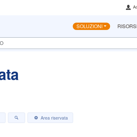
Ac
SOLUZIONI
RISORS
ata
e aiuto?
Cercavi altro?
Area riservata