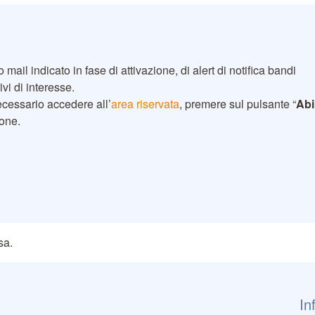
o mail indicato in fase di attivazione, di alert di notifica bandi
ivi di interesse.
necessario accedere all’
area riservata
, premere sul pulsante “
Abi
ione.
sa.
In