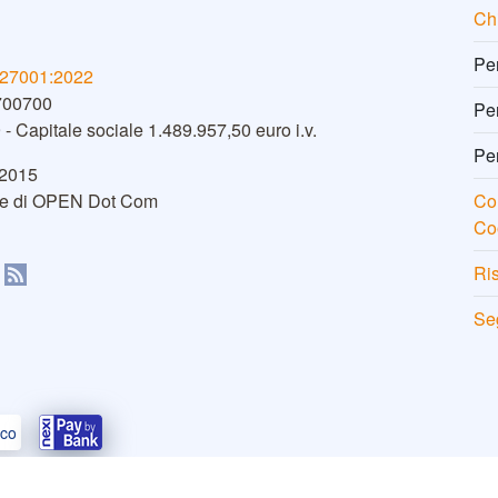
Ch
Per
 27001:2022
 700700
Per
 Capitale sociale 1.489.957,50 euro i.v.
Per
2015
rte di OPEN Dot Com
Con
Co
Ris
Se
ico